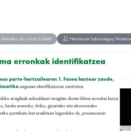
 klimatiko ditu Urola Erdiak?
Herritarren laborategia/Materia
lima erronkak identifikatzea
esu parte-hartzailearen 1. Fasea hastear zaude,
limatiko
nagusien identifikazioan zentratua.
okiko eragileek eskualdeari eragiten dioten klima-erronkei buruz
ko, landa eremuko, hiriko, gizarteko eta ekonomiako
stiko partekatu bat eraikitzen lagunduko du, prozesuaren