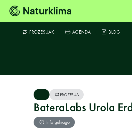
PROZESUAK
AGENDA
BLOG
PROZESUA
BateraLabs Urola Er
Info gehiago