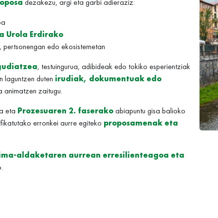
roposa
dezakezu, argi eta garbi adieraziz:
oa
a Urola Erdirako
n, pertsonengan edo ekosistemetan
gudiatzea
, testuingurua, adibideak edo tokiko esperientziak
n laguntzen duten
irudiak, dokumentuak edo
a animatzen zaitugu.
ra eta
Prozesuaren 2. faserako
abiapuntu gisa balioko
ifikatutako erronkei aurre egiteko
proposamenak eta
lima-aldaketaren aurrean erresilienteagoa eta
.