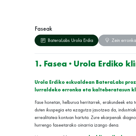
Faseak
BateraLabs Urola Erdia
Zein erronka
1. Fasea · Urola Erdiko k
Urola Erdiko eskualdean BateraLabs proz
lurraldeko erronka eta kalteberatasun k
Fase honetan, helburua herritarrek, erakundeek eta t
duten ikuspegia eta ezagutza jasotzea da, industria
errealitatea kontuan hartuta. Zure ekarpenak diagno
hurrengo faseetarako oinarria izango dena.