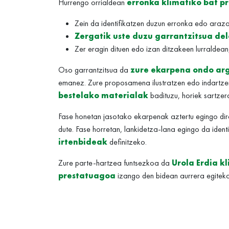
Hurrengo orrialdean
erronka klimatiko bat p
Zein da identifikatzen duzun erronka edo araz
Zergatik uste duzu garrantzitsua del
Zer eragin dituen edo izan ditzakeen lurraldea
Oso garrantzitsua da
zure ekarpena ondo ar
emanez. Zure proposamena ilustratzen edo indartze
bestelako materialak
badituzu, horiek sartzer
Fase honetan jasotako ekarpenak aztertu egingo di
dute. Fase horretan, lankidetza-lana egingo da ident
irtenbideak
definitzeko.
Zure parte-hartzea funtsezkoa da
Urola Erdia k
prestatuagoa
izango den bidean aurrera egiteko