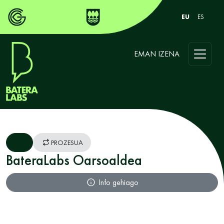
EU
ES
EMAN IZENA
PROZESUA
BateraLabs Oarsoaldea
Info gehiago