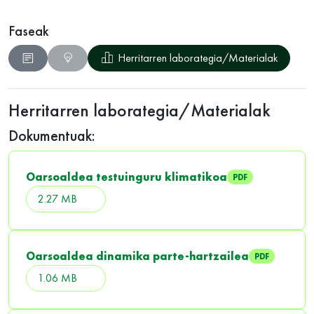
Faseak
Herritarren laborategia/Materialak
Herritarren laborategia/Materialak
Dokumentuak:
Oarsoaldea testuinguru klimatikoa
PDF
2.27 MB
Oarsoaldea dinamika parte-hartzailea
PDF
1.06 MB