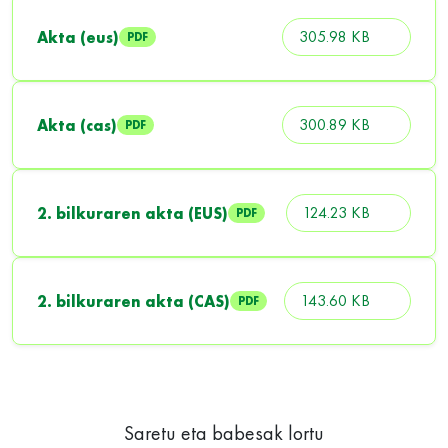
305.98 KB
Akta (eus)
PDF
300.89 KB
Akta (cas)
PDF
124.23 KB
2. bilkuraren akta (EUS)
PDF
143.60 KB
2. bilkuraren akta (CAS)
PDF
Saretu eta babesak lortu