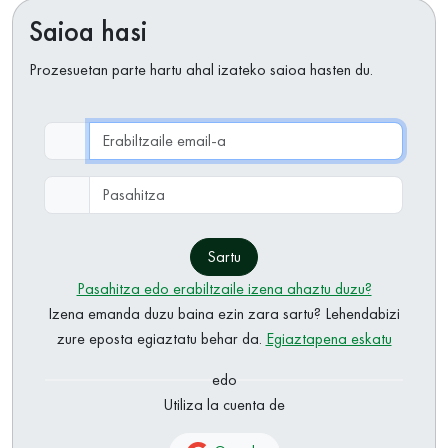
Saioa hasi
Prozesuetan parte hartu ahal izateko saioa hasten du.
Erabiltzaile email-a
Pasahitza
Sartu
Pasahitza edo erabiltzaile izena ahaztu duzu?
Izena emanda duzu baina ezin zara sartu? Lehendabizi
zure eposta egiaztatu behar da.
Egiaztapena eskatu
edo
Utiliza la cuenta de