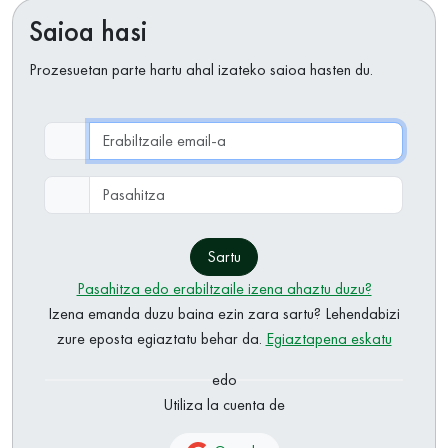
Saioa hasi
Prozesuetan parte hartu ahal izateko saioa hasten du.
Erabiltzaile email-a
Pasahitza
Sartu
Pasahitza edo erabiltzaile izena ahaztu duzu?
Izena emanda duzu baina ezin zara sartu? Lehendabizi
zure eposta egiaztatu behar da.
Egiaztapena eskatu
edo
Utiliza la cuenta de