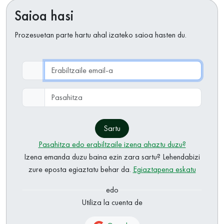
Saioa hasi
Prozesuetan parte hartu ahal izateko saioa hasten du.
Erabiltzaile email-a
Pasahitza
Sartu
Pasahitza edo erabiltzaile izena ahaztu duzu?
Izena emanda duzu baina ezin zara sartu? Lehendabizi
zure eposta egiaztatu behar da.
Egiaztapena eskatu
edo
Utiliza la cuenta de