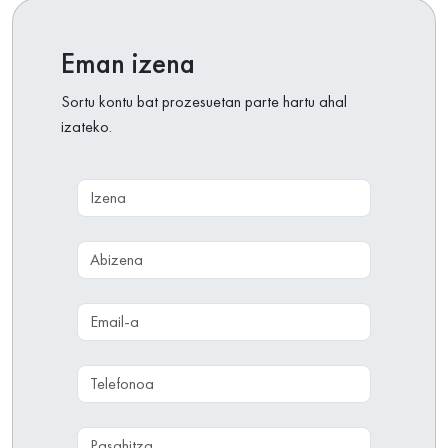
Eman izena
Sortu kontu bat prozesuetan parte hartu ahal
izateko.
Izena
Abizena
Email-a
Telefonoa
Pasahitza