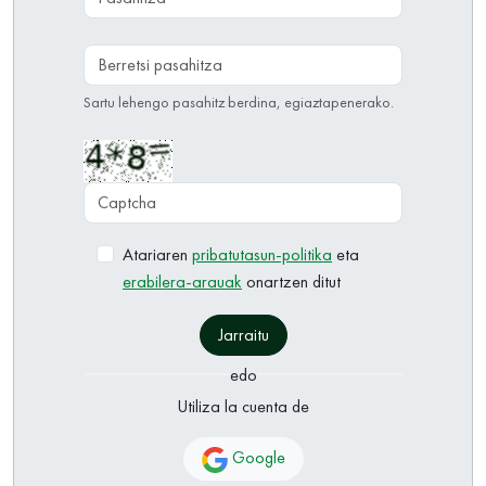
Berretsi pasahitza
Sartu lehengo pasahitz berdina, egiaztapenerako.
Captcha
Atariaren
pribatutasun-politika
eta
erabilera-arauak
onartzen ditut
Jarraitu
edo
Utiliza la cuenta de
Google