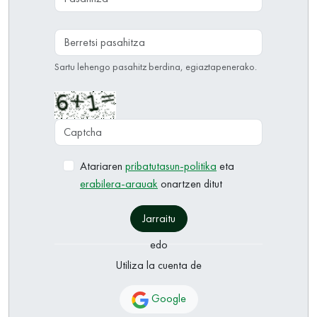
Berretsi pasahitza
Sartu lehengo pasahitz berdina, egiaztapenerako.
Captcha
Atariaren
pribatutasun-politika
eta
erabilera-arauak
onartzen ditut
Jarraitu
edo
Utiliza la cuenta de
Google