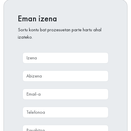
Eman izena
Sortu kontu bat prozesuetan parte hartu ahal
izateko.
Izena
Abizena
Email-a
Telefonoa
Pasahitza