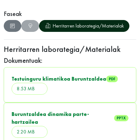
Faseak
Herritarren laborategia/Materialak
Herritarren laborategia/Materialak
Dokumentuak:
Testuinguru klimatikoa Buruntzaldea
PDF
8.53 MB
Buruntzaldea dinamika parte-
PPTX
hartzailea
2.20 MB