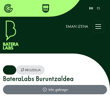
EU
ES
EMAN IZENA
PROZESUA
BateraLabs Buruntzaldea
Info gehiago