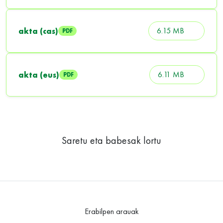
6.15 MB
akta (cas)
PDF
6.11 MB
akta (eus)
PDF
Saretu eta babesak lortu
Erabilpen arauak