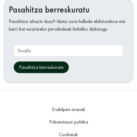
Pasahitza berreskuratu
Pasahitza ahaztu duzu? Idatzi zure helbide elektronikoa eta
berri bat ezartzeko jarraibideak bidaliko dizkizugu.
Emaila
Pasahitza berreskuratu
Erabilpen arauak
Pribatutasun politika
Cookieak