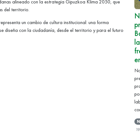
adanas alineado con la estrategia Gipuzkoa Klima 2050, que
 del territorio.
N
representa un cambio de cultura institucional: una forma
p
e diseña con la ciudadanía, desde el territorio y para el futuro
B
l
f
e
Na
pr
pr
po
la
co
N
1