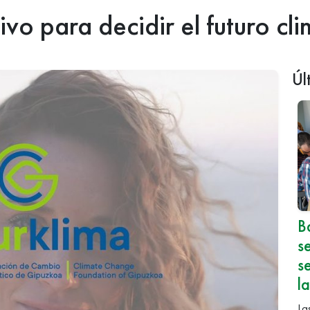
ivo para decidir el futuro c
Úl
B
s
s
l
La