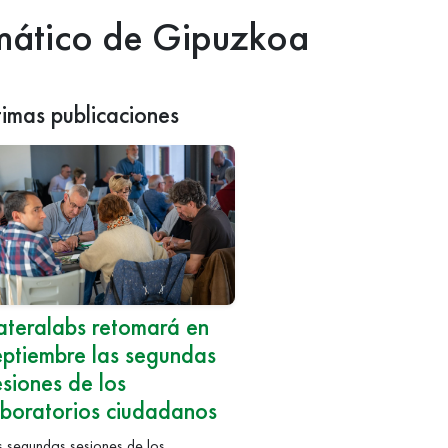
limático de Gipuzkoa
timas publicaciones
ateralabs retomará en
eptiembre las segundas
esiones de los
aboratorios ciudadanos
s segundas sesiones de los