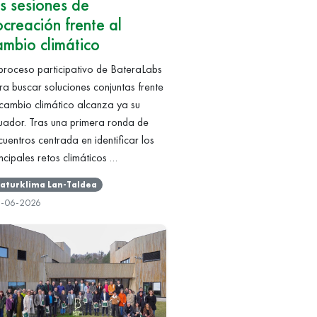
as sesiones de
ocreación frente al
ambio climático
 proceso participativo de BateraLabs
ra buscar soluciones conjuntas frente
 cambio climático alcanza ya su
uador. Tras una primera ronda de
cuentros centrada en identificar los
incipales retos climáticos …
aturklima Lan-Taldea
2-06-2026