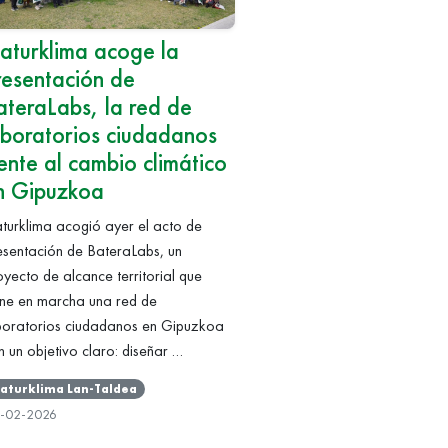
aturklima acoge la
resentación de
ateraLabs, la red de
aboratorios ciudadanos
rente al cambio climático
n Gipuzkoa
turklima acogió ayer el acto de
esentación de BateraLabs, un
oyecto de alcance territorial que
ne en marcha una red de
boratorios ciudadanos en Gipuzkoa
n un objetivo claro: diseñar …
aturklima Lan-Taldea
9-02-2026