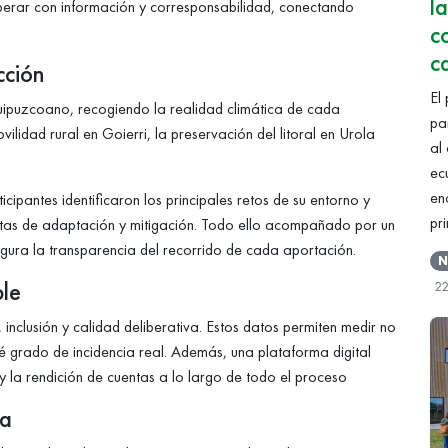
l
iberar con información y corresponsabilidad, conectando
c
c
cción
El
guipuzcoano, recogiendo la realidad climática de cada
pa
lidad rural en Goierri, la preservación del litoral en Urola
al
ec
en
cipantes identificaron los principales retos de su entorno y
pr
etas de adaptación y mitigación. Todo ello acompañado por un
egura la transparencia del recorrido de cada aportación.
N
ble
2
inclusión y calidad deliberativa. Estos datos permiten medir no
ué grado de incidencia real. Además, una plataforma digital
 y la rendición de cuentas a lo largo de todo el proceso
ta