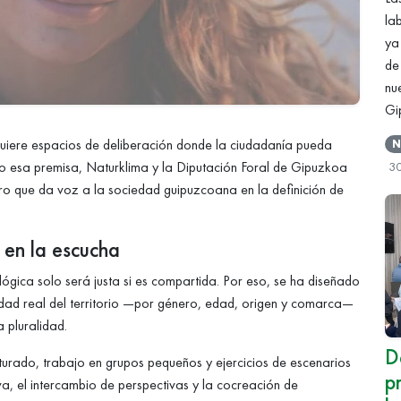
la
ya
de
nu
Gi
equiere espacios de deliberación donde la ciudadanía pueda
N
ajo esa premisa, Naturklima y la Diputación Foral de Gipuzkoa
3
ro que da voz a la sociedad guipuzcoana en la definición de
en la escucha
lógica solo será justa si es compartida. Por eso, se ha diseñado
idad real del territorio —por género, edad, origen y comarca—
 pluralidad.
D
turado, trabajo en grupos pequeños y ejercicios de escenarios
p
a, el intercambio de perspectivas y la cocreación de