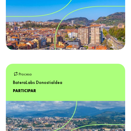
Proceso
BateraLabs Donostialdea
PARTICIPAR