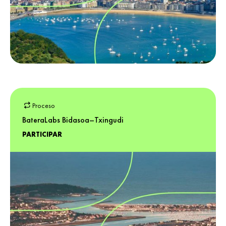
Proceso
BateraLabs Bidasoa–Txingudi
PARTICIPAR