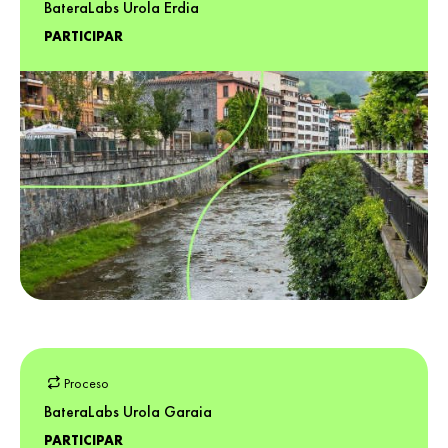
BateraLabs Urola Erdia
PARTICIPAR
Proceso
BateraLabs Urola Garaia
PARTICIPAR