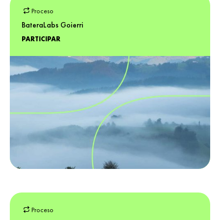
Proceso
BateraLabs Goierri
PARTICIPAR
Proceso